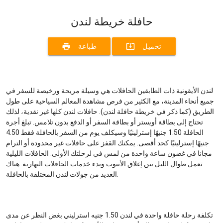
حافلة خريطة لندن
print
system_update_alt
تحميل
طباعة
لندن الأيقونية ذات الطابقين الحافلات هي وسيلة مريحة ورخيصة للسفر في
جميع أنحاء المدينة، مع الكثير من فرص مشاهدة المعالم السياحية على طول
الطريق (كما ذكر في خريطة حافلة لندن). حافلات لندن كلها غير نقدية، لذلك
تحتاج إلى بطاقة أويستر أو بطاقة السفر أو الدفع بدون تلامس. تبلغ أجرة
الحافلة 1.50 جنيهًا إسترلينيًا وسيكلف يوم من السفر بالحافلة فقط 4.50
جنيهًا إسترلينيًا كحد أقصى. يمكنك القفز على حافلات غير محدودة أو الترام
مجانا في غضون ساعة واحدة من لمس في لرحلتك الأولى. الحافلات الليلية
تعمل طوال الليل بين إغلاق الأنبوب وبدء خدمات الحافلات النهارية. هناك
العديد من جولات لندن المختلفة بالحافلة.
تكلفة رحلة حافلة واحدة في لندن 1.50 جنيه استرليني بغض النظر عن مدى