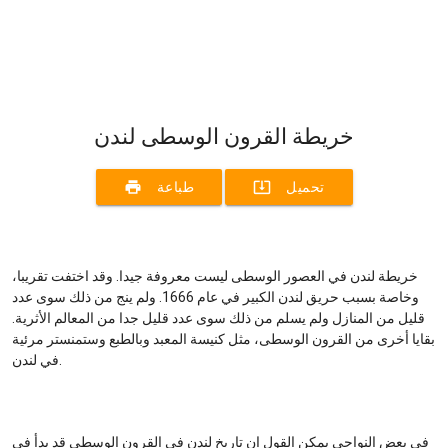
خريطة القرون الوسطى لندن
print
system_update_alt
تحميل
طباعة
خريطة لندن في العصور الوسطى ليست معروفة جيدا. وقد اختفت تقريبا،
وخاصة بسبب حريق لندن الكبير في عام 1666. ولم ينج من ذلك سوى عدد
قليل من المنازل ولم يسلم من ذلك سوى عدد قليل جدا من المعالم الأثرية.
بقايا أخرى من القرون الوسطى، مثل كنيسة المعبد وبالطبع وستمنستر مرئية
في لندن.
في بعض النواحي يمكن القول إن تاريخ لندن في القرون الوسطى قد بدأ في